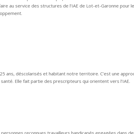
aire au service des structures de l’IAE de Lot-et-Garonne pour
eloppement.
 ans, déscolarisés et habitant notre territoire. C’est une approch
santé. Elle fait partie des prescripteurs qui orientent vers l’IAE.
 personnes reconnues travailleurs handicapés engagées dans des