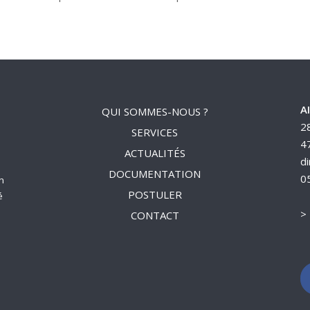
AI
QUI SOMMES-NOUS ?
2
SERVICES
4
ACTUALITÉS
di
DOCUMENTATION
0
n
POSTULER
é
>
CONTACT