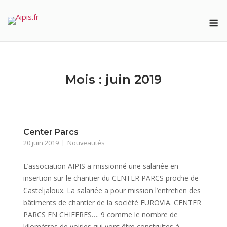
Skip
M
to
content
Mois :
juin 2019
Center Parcs
20 juin 2019
Nouveautés
L’association AIPIS a missionné une salariée en
insertion sur le chantier du CENTER PARCS proche de
Casteljaloux. La salariée a pour mission l’entretien des
bâtiments de chantier de la société EUROVIA. CENTER
PARCS EN CHIFFRES…. 9 comme le nombre de
kilomètres de voiries qui vont être construites à