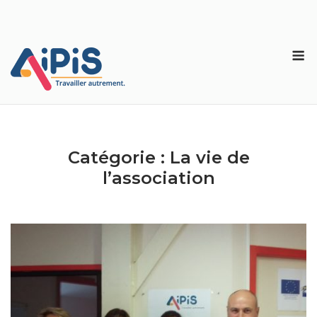
Skip
to
content
M
Catégorie :
La vie de
l’association