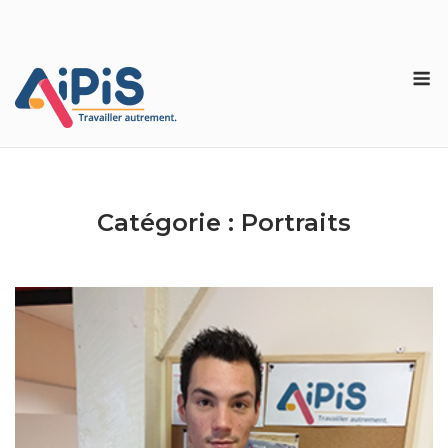
Skip
to
content
M
Catégorie :
Portraits